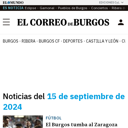
EDICIONES CyL
ES NOTICIA
Eclipse
Gamonal
Pueblos de Burgos
Conciertos
Ribera del
Menú
BURGOS
RIBERA
BURGOS CF
DEPORTES
CASTILLA Y LEÓN
CU
Noticias del
15 de septiembre de
2024
FÚTBOL
El Burgos tumba al Zaragoza