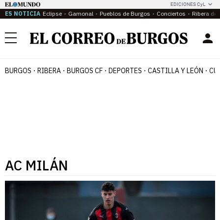
EDICIONES CyL
ES NOTICIA
Eclipse
Gamonal
Pueblos de Burgos
Conciertos
Ribera del
Menú
BURGOS
RIBERA
BURGOS CF
DEPORTES
CASTILLA Y LEÓN
CU
AC MILÁN