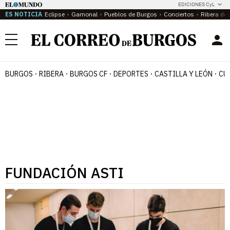
EDICIONES CyL
ES NOTICIA
Eclipse
Gamonal
Pueblos de Burgos
Conciertos
Ribera del
Menú
BURGOS
RIBERA
BURGOS CF
DEPORTES
CASTILLA Y LEÓN
CU
FUNDACIÓN ASTI