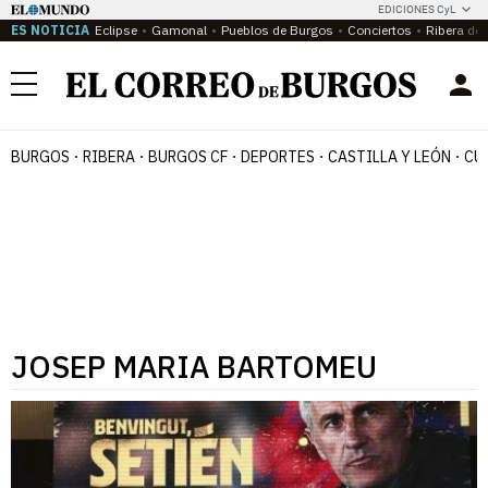
EDICIONES CyL
ES NOTICIA
Eclipse
Gamonal
Pueblos de Burgos
Conciertos
Ribera del
Menú
BURGOS
RIBERA
BURGOS CF
DEPORTES
CASTILLA Y LEÓN
CU
JOSEP MARIA BARTOMEU