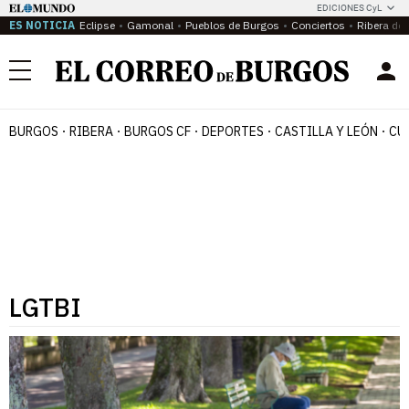
EDICIONES CyL
ES NOTICIA
Eclipse
Gamonal
Pueblos de Burgos
Conciertos
Ribera del
Menú
BURGOS
RIBERA
BURGOS CF
DEPORTES
CASTILLA Y LEÓN
CU
LGTBI