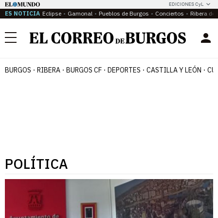
EDICIONES CyL
ES NOTICIA
Eclipse
Gamonal
Pueblos de Burgos
Conciertos
Ribera del
Menú
BURGOS
RIBERA
BURGOS CF
DEPORTES
CASTILLA Y LEÓN
CU
POLÍTICA