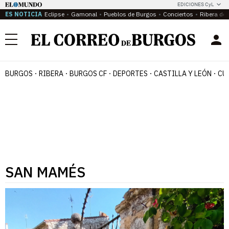
EDICIONES CyL
ES NOTICIA
Eclipse
Gamonal
Pueblos de Burgos
Conciertos
Ribera del
Menú
BURGOS
RIBERA
BURGOS CF
DEPORTES
CASTILLA Y LEÓN
CU
SAN MAMÉS