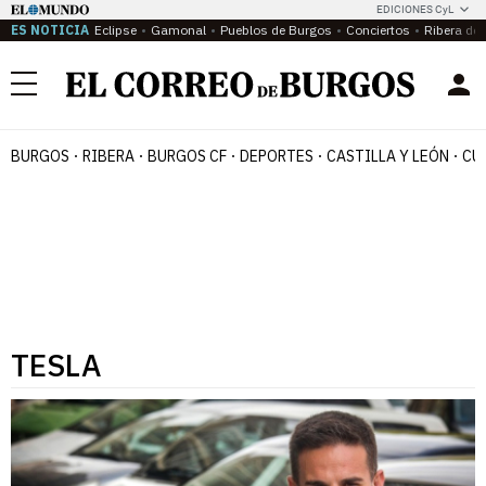
EDICIONES CyL
ES NOTICIA
Eclipse
Gamonal
Pueblos de Burgos
Conciertos
Ribera del
Menú
BURGOS
RIBERA
BURGOS CF
DEPORTES
CASTILLA Y LEÓN
CU
TESLA