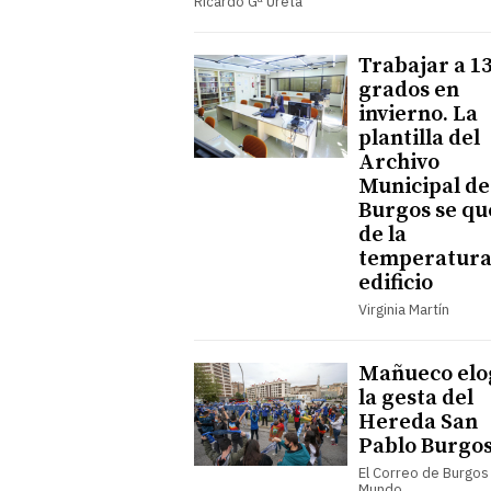
Ricardo Gª Ureta
Trabajar a 1
grados en
invierno. La
plantilla del
Archivo
Municipal de
Burgos se qu
de la
temperatura
edificio
Virginia Martín
Mañueco elo
la gesta del
Hereda San
Pablo Burgo
El Correo de Burgos 
Mundo