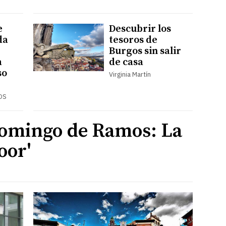
e
Descubrir los
da
tesoros de
Burgos sin salir
a
de casa
so
Virginia Martín
OS
Domingo de Ramos: La
oor'