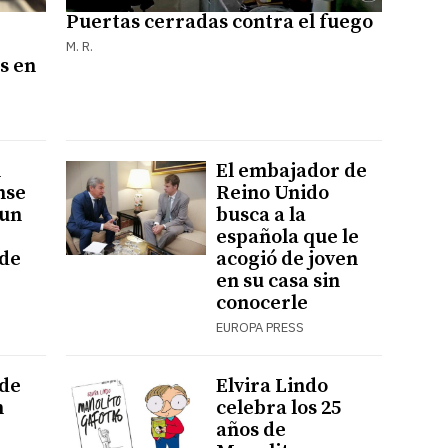
Puertas cerradas contra el fuego
M. R.
s en
n
El embajador de
nse
Reino Unido
 un
busca a la
española que le
 de
acogió de joven
en su casa sin
conocerle
EUROPA PRESS
 de
Elvira Lindo
n
celebra los 25
años de