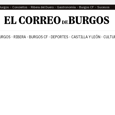
Burgos
Conciertos
Ribera del Duero
Gastronomía
Burgos CF
Sucesos
URGOS
RIBERA
BURGOS CF
DEPORTES
CASTILLA Y LEÓN
CULTU