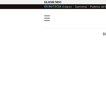
ES NOTICIA
Eclipse
Gamonal
Pueblos de 
Menú
B