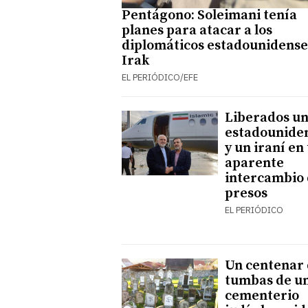
Pentágono: Soleimani tenía
planes para atacar a los
diplomáticos estadounidense
Irak
EL PERIÓDICO/EFE
Liberados u
estadounide
y un iraní en
aparente
intercambio
presos
EL PERIÓDICO
Un centenar
tumbas de u
cementerio