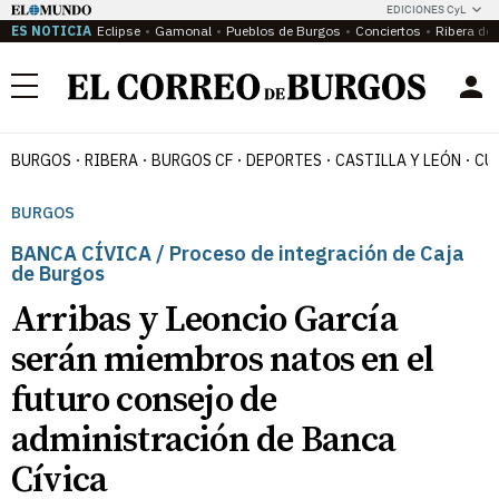
EDICIONES CyL
ES NOTICIA
Eclipse
Gamonal
Pueblos de Burgos
Conciertos
Ribera del
Menú
BURGOS
RIBERA
BURGOS CF
DEPORTES
CASTILLA Y LEÓN
CU
BURGOS
BANCA CÍVICA / Proceso de integración de Caja
de Burgos
Arribas y Leoncio García
serán miembros natos en el
futuro consejo de
administración de Banca
Cívica