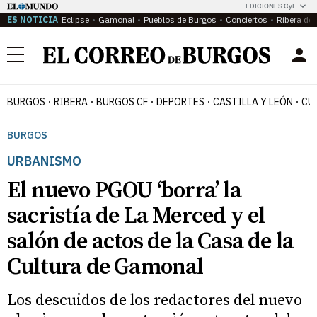
EDICIONES CyL
ES NOTICIA
Eclipse
Gamonal
Pueblos de Burgos
Conciertos
Ribera del
Menú
BURGOS
RIBERA
BURGOS CF
DEPORTES
CASTILLA Y LEÓN
CU
BURGOS
URBANISMO
El nuevo PGOU ‘borra’ la
sacristía de La Merced y el
salón de actos de la Casa de la
Cultura de Gamonal
Los descuidos de los redactores del nuevo