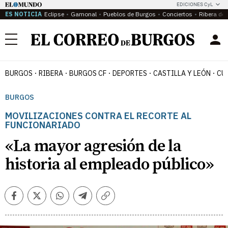
EDICIONES CyL
ES NOTICIA
Eclipse
Gamonal
Pueblos de Burgos
Conciertos
Ribera del
Menú
BURGOS
RIBERA
BURGOS CF
DEPORTES
CASTILLA Y LEÓN
CU
BURGOS
MOVILIZACIONES CONTRA EL RECORTE AL
FUNCIONARIADO
«La mayor agresión de la
historia al empleado público»
Facebook
Twitter
Whatsapp
Telegram
Copiar
enlace