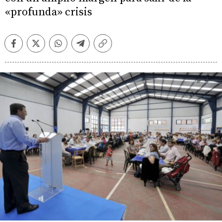
«profunda» crisis
Facebook
Twitter
Whatsapp
Telegram
Copiar
enlace