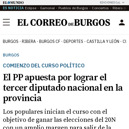
EDICIONES CyL
ES NOTICIA
Eclipse
Gamonal
Pueblos de Burgos
Conciertos
Ribera del
Menú
BURGOS
RIBERA
BURGOS CF
DEPORTES
CASTILLA Y LEÓN
CU
BURGOS
COMIENZO DEL CURSO POLÍTICO
El PP apuesta por lograr el
tercer diputado nacional en la
provincia
Los populares inician el curso con el
objetivo de ganar las elecciones del 20N
con un amplio margen para salir de la