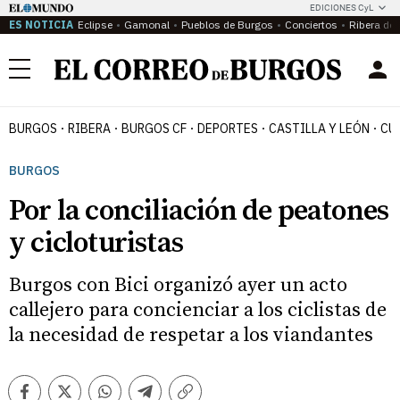
EDICIONES CyL
ES NOTICIA
Eclipse
Gamonal
Pueblos de Burgos
Conciertos
Ribera del
Menú
BURGOS
RIBERA
BURGOS CF
DEPORTES
CASTILLA Y LEÓN
CU
BURGOS
Por la conciliación de peatones
y cicloturistas
Burgos con Bici organizó ayer un acto
callejero para concienciar a los ciclistas de
la necesidad de respetar a los viandantes
Facebook
Twitter
Whatsapp
Telegram
Copiar