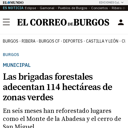
EDICIONES CyL
ES NOTICIA
Eclipse
Gamonal
Pueblos de Burgos
Conciertos
Ribera del
Menú
BURGOS
RIBERA
BURGOS CF
DEPORTES
CASTILLA Y LEÓN
CU
BURGOS
MUNICIPAL
Las brigadas forestales
adecentan 114 hectáreas de
zonas verdes
En seis meses han reforestado lugares
como el Monte de la Abadesa y el cerro de
San Miguel