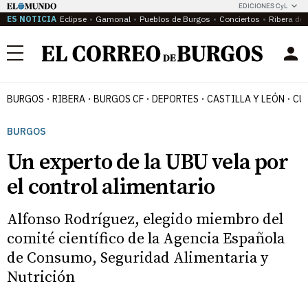
EDICIONES CyL
ES NOTICIA
Eclipse
Gamonal
Pueblos de Burgos
Conciertos
Ribera del
Menú
BURGOS
RIBERA
BURGOS CF
DEPORTES
CASTILLA Y LEÓN
CU
BURGOS
Un experto de la UBU vela por
el control alimentario
Alfonso Rodríguez, elegido miembro del
comité científico de la Agencia Española
de Consumo, Seguridad Alimentaria y
Nutrición