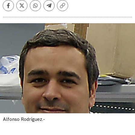
Facebook
Twitter
Whatsapp
Telegram
Copiar
enlace
Alfonso Rodríguez.-