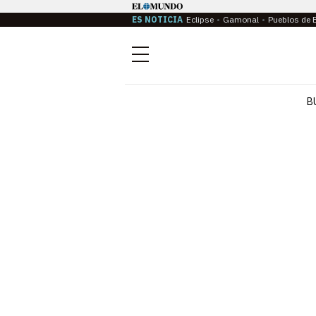
ES NOTICIA
Eclipse
Gamonal
Pueblos de 
Menú
B