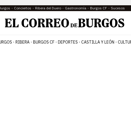
Burgos
Conciertos
Ribera del Duero
Gastronomía
Burgos CF
Sucesos
URGOS
RIBERA
BURGOS CF
DEPORTES
CASTILLA Y LEÓN
CULTU