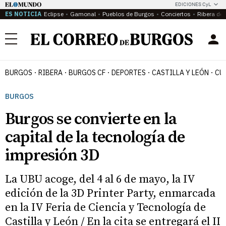
EDICIONES CyL
ES NOTICIA
Eclipse
Gamonal
Pueblos de Burgos
Conciertos
Ribera del
Menú
BURGOS
RIBERA
BURGOS CF
DEPORTES
CASTILLA Y LEÓN
CU
BURGOS
Burgos se convierte en la
capital de la tecnología de
impresión 3D
La UBU acoge, del 4 al 6 de mayo, la IV
edición de la 3D Printer Party, enmarcada
en la IV Feria de Ciencia y Tecnología de
Castilla y León / En la cita se entregará el II