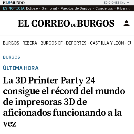
EDICIONES CyL
ES NOTICIA
Eclipse
Gamonal
Pueblos de Burgos
Conciertos
Ribera del
Menú
BURGOS
RIBERA
BURGOS CF
DEPORTES
CASTILLA Y LEÓN
CU
BURGOS
ÚLTIMA HORA
La 3D Printer Party 24
consigue el récord del mundo
de impresoras 3D de
aficionados funcionando a la
vez