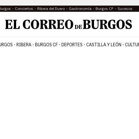
Burgos
Conciertos
Ribera del Duero
Gastronomía
Burgos CF
Sucesos
URGOS
RIBERA
BURGOS CF
DEPORTES
CASTILLA Y LEÓN
CULTU