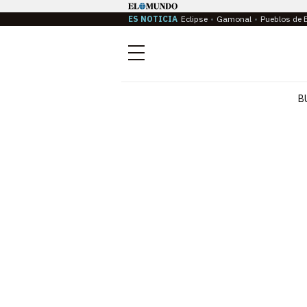
ES NOTICIA
Eclipse
Gamonal
Pueblos de 
Menú
B