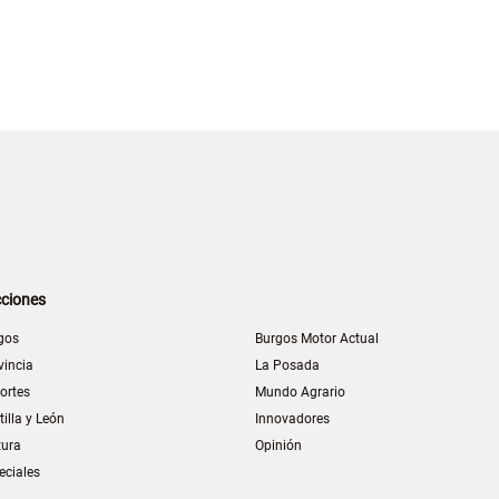
ciones
gos
Burgos Motor Actual
vincia
La Posada
ortes
Mundo Agrario
tilla y León
Innovadores
tura
Opinión
eciales