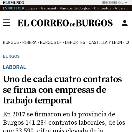
EDICIONES CyL
ES NOTICIA
Eclipse
Gamonal
Pueblos de Burgos
Conciertos
Ribera del
Menú
BURGOS
RIBERA
BURGOS CF
DEPORTES
CASTILLA Y LEÓN
CU
BURGOS
LABORAL
Uno de cada cuatro contratos
se firma con empresas de
trabajo temporal
En 2017 se firmaron en la provincia de
Burgos 141.284 contratos laborales, de los
que 33.590, cifra más elevada de la