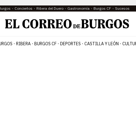
Burgos
Conciertos
Ribera del Duero
Gastronomía
Burgos CF
Sucesos
URGOS
RIBERA
BURGOS CF
DEPORTES
CASTILLA Y LEÓN
CULTU