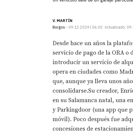
V. MARTÍN
Burgos
09.12.2019 | 06:30
Actualizado:
09.
Desde hace un años la plataf
servicio de pago de la ORA o 
introducir un servicio de alq
opera en ciudades como Madr
que, aunque ya lleva unos añ
consolidarse.Su creador, Enr
en su Salamanca natal, una e
y Parkingdoor (una app que pe
móvil). Poco después fue adqu
concesiones de estacionamien