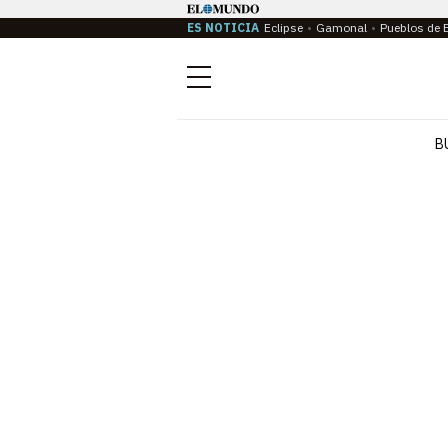
ES NOTICIA
Eclipse
Gamonal
Pueblos de 
Menú
B