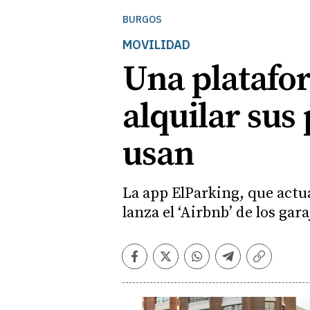
BURGOS
MOVILIDAD
Una platafor
alquilar sus
usan
La app ElParking, que actu
lanza el ‘Airbnb’ de los ga
Facebook
Twitter
Whatsapp
Telegram
Copiar
enlace