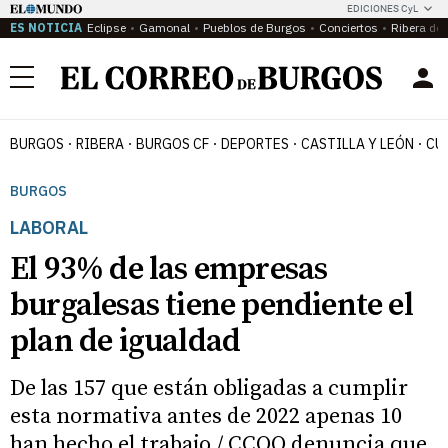
EDICIONES CyL
ES NOTICIA
Eclipse
Gamonal
Pueblos de Burgos
Conciertos
Ribera del
Menú
BURGOS
RIBERA
BURGOS CF
DEPORTES
CASTILLA Y LEÓN
CU
BURGOS
LABORAL
El 93% de las empresas
burgalesas tiene pendiente el
plan de igualdad
De las 157 que están obligadas a cumplir
esta normativa antes de 2022 apenas 10
han hecho el trabajo / CCOO denuncia que