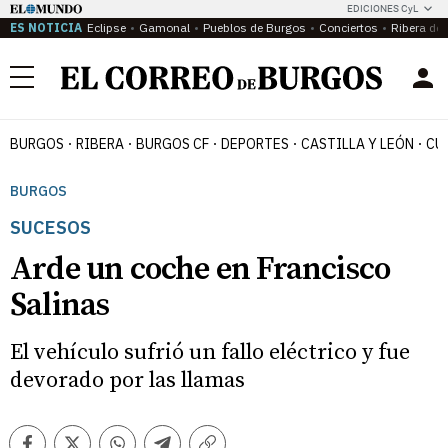
EDICIONES CyL
ES NOTICIA
Eclipse
Gamonal
Pueblos de Burgos
Conciertos
Ribera del
Menú
BURGOS
RIBERA
BURGOS CF
DEPORTES
CASTILLA Y LEÓN
CU
BURGOS
SUCESOS
Arde un coche en Francisco
Salinas
El vehículo sufrió un fallo eléctrico y fue
devorado por las llamas