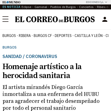
EDICIONES CyL
ES NOTICIA
Eclipse
Gamonal
Pueblos de Burgos
Conciertos
Ribera del
Menú
BURGOS
RIBERA
BURGOS CF
DEPORTES
CASTILLA Y LEÓN
CU
BURGOS
SANIDAD / CORONAVIRUS
Homenaje artístico a la
herocidad sanitaria
El artista mirandés Diego García
inmortaliza a una enfermera del HUBU
para agradecer el trabajo desempeñado
por todo el personal sanitario