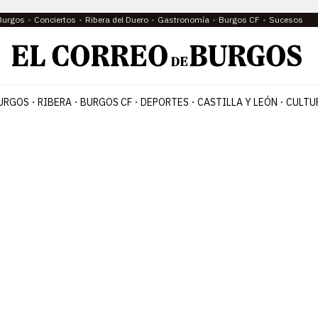
Burgos
Conciertos
Ribera del Duero
Gastronomía
Burgos CF
Sucesos
URGOS
RIBERA
BURGOS CF
DEPORTES
CASTILLA Y LEÓN
CULTU