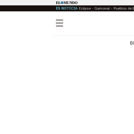
ES NOTICIA
Eclipse
Gamonal
Pueblos de 
Menú
B