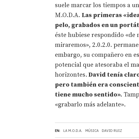
suele marcar los tiempos a u
M.O.D.A.
Las primeras «ide
pelo, grabados en un portáti
éste hubiese respondido «de m
miraremos», 2.0.2.0. permanec
embargo, su compañero en est
potencial que atesoraba el ma
horizontes.
David tenía claro
pero también era conscient
tiene mucho sentido».
Tampo
«grabarlo más adelante».
EN:
LA M.O.D.A.
MÚSICA
DAVID RUIZ