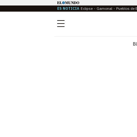
ES NOTICIA
Eclipse
Gamonal
Pueblos de 
Menú
B