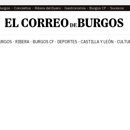
Burgos
Conciertos
Ribera del Duero
Gastronomía
Burgos CF
Sucesos
URGOS
RIBERA
BURGOS CF
DEPORTES
CASTILLA Y LEÓN
CULTU