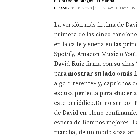
El Correo de Burgos | El Mundo
Burgos
05.05.2020 | 15:32
Actualizado:
09.
La versión más íntima de Davi
primera de las cinco canciones
en la calle y suena en las pr
Spotify, Amazon Music o YouTub
David Ruiz firma con su alias 
para
mostrar su lado «más 
algo diferente» y, caprichos d
excusa perfecta para «hacer a
este periódico.De no ser por
de David en pleno confinamien
espera de tiempos mejores. La
marcha, de un modo «bastante