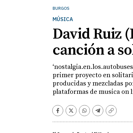
BURGOS
MÚSICA
David Ruiz (
canción a so
‘nostalgia.en.los.autobuses
primer proyecto en solitar
producidas y mezcladas por 
plataformas de musica on l
Facebook
Twitter
Whatsapp
Telegram
Copiar
enlace