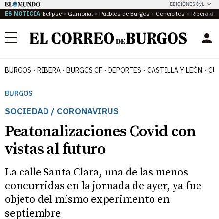
EDICIONES CyL
ES NOTICIA
Eclipse
Gamonal
Pueblos de Burgos
Conciertos
Ribera del
Menú
BURGOS
RIBERA
BURGOS CF
DEPORTES
CASTILLA Y LEÓN
CU
BURGOS
SOCIEDAD / CORONAVIRUS
Peatonalizaciones Covid con
vistas al futuro
La calle Santa Clara, una de las menos
concurridas en la jornada de ayer, ya fue
objeto del mismo experimento en
septiembre