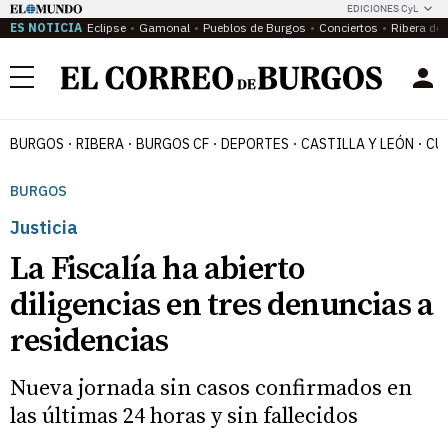
EDICIONES CyL
ES NOTICIA
Eclipse
Gamonal
Pueblos de Burgos
Conciertos
Ribera del
Menú
BURGOS
RIBERA
BURGOS CF
DEPORTES
CASTILLA Y LEÓN
CU
BURGOS
Justicia
La Fiscalía ha abierto
diligencias en tres denuncias a
residencias
Nueva jornada sin casos confirmados en
las últimas 24 horas y sin fallecidos