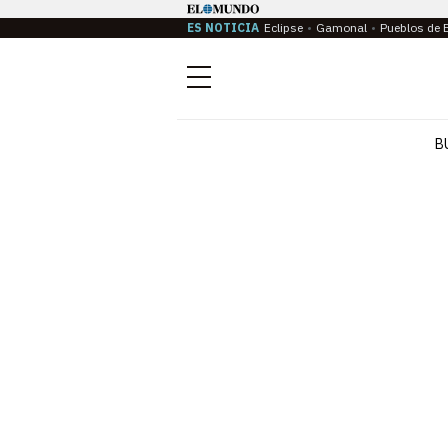
ES NOTICIA
Eclipse
Gamonal
Pueblos de 
Menú
B