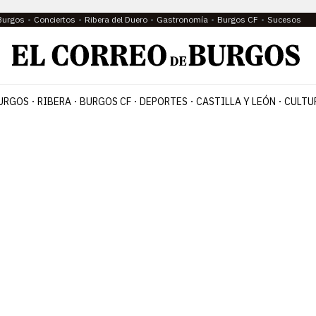
Burgos
Conciertos
Ribera del Duero
Gastronomía
Burgos CF
Sucesos
URGOS
RIBERA
BURGOS CF
DEPORTES
CASTILLA Y LEÓN
CULTU