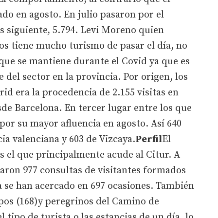
do en agosto. En julio pasaron por el
es siguiente, 5.794. Levi Moreno quien
os tiene mucho turismo de pasar el día, no
que se mantiene durante el Covid ya que es
 del sector en la provincia. Por origen, los
d era la procedencia de 2.155 visitas en
esde Barcelona. En tercer lugar entre los que
por su mayor afluencia en agosto. Así 640
cia valenciana y 603 de Vizcaya.
Perfil
El
s el que principalmente acude al Citur. A
caron 977 consultas de visitantes formados
ia se han acercado en 697 ocasiones. También
pos (168)y peregrinos del Camino de
 tipo de turista o las estancias de un día, lo