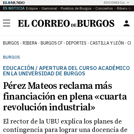
EDICIONES CyL
ES NOTICIA
Eclipse
Gamonal
Pueblos de Burgos
Conciertos
Ribera del
Menú
BURGOS
RIBERA
BURGOS CF
DEPORTES
CASTILLA Y LEÓN
CU
BURGOS
EDUCACIÓN / APERTURA DEL CURSO ACADÉMICO
EN LA UNIVERSIDAD DE BURGOS
Pérez Mateos reclama más
financiación en plena «cuarta
revolución industrial»
El rector de la UBU explica los planes de
contingencia para lograr una docencia de