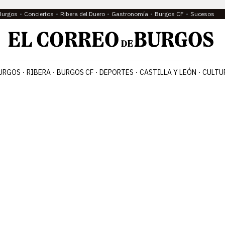
Burgos
Conciertos
Ribera del Duero
Gastronomía
Burgos CF
Sucesos
URGOS
RIBERA
BURGOS CF
DEPORTES
CASTILLA Y LEÓN
CULTU