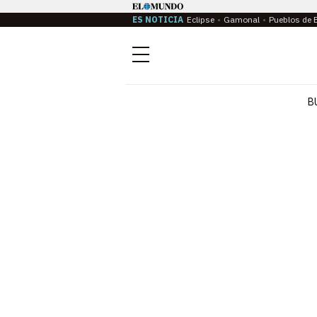
ES NOTICIA
Eclipse
Gamonal
Pueblos de 
Menú
B