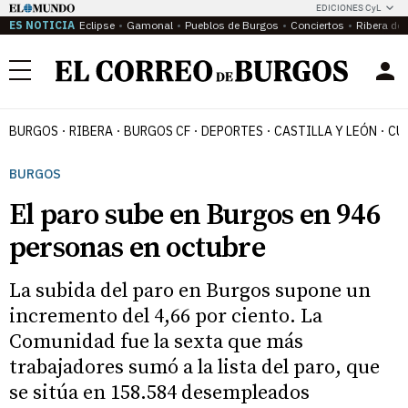
EDICIONES CyL
ES NOTICIA
Eclipse
Gamonal
Pueblos de Burgos
Conciertos
Ribera del
Menú
BURGOS
RIBERA
BURGOS CF
DEPORTES
CASTILLA Y LEÓN
CU
BURGOS
El paro sube en Burgos en 946
personas en octubre
La subida del paro en Burgos supone un
incremento del 4,66 por ciento. La
Comunidad fue la sexta que más
trabajadores sumó a la lista del paro, que
se sitúa en 158.584 desempleados