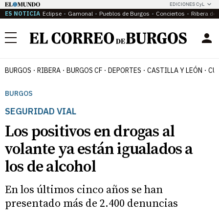
EDICIONES CyL
ES NOTICIA
Eclipse
Gamonal
Pueblos de Burgos
Conciertos
Ribera del
Menú
BURGOS
RIBERA
BURGOS CF
DEPORTES
CASTILLA Y LEÓN
CU
BURGOS
SEGURIDAD VIAL
Los positivos en drogas al
volante ya están igualados a
los de alcohol
En los últimos cinco años se han
presentado más de 2.400 denuncias