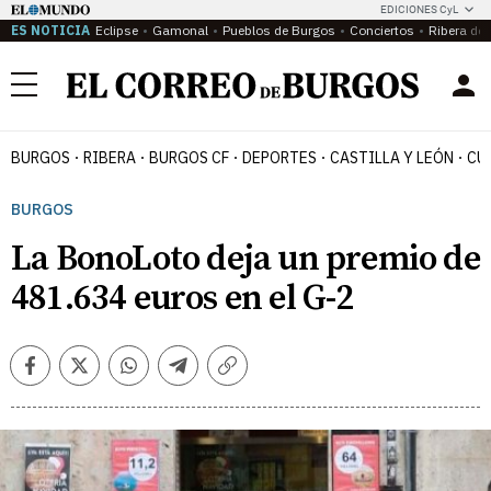
EDICIONES CyL
ES NOTICIA
Eclipse
Gamonal
Pueblos de Burgos
Conciertos
Ribera del
Menú
BURGOS
RIBERA
BURGOS CF
DEPORTES
CASTILLA Y LEÓN
CU
BURGOS
La BonoLoto deja un premio de
481.634 euros en el G-2
Facebook
Twitter
Whatsapp
Telegram
Copiar
enlace