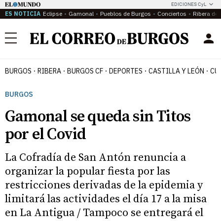
EDICIONES CyL
ES NOTICIA
Eclipse
Gamonal
Pueblos de Burgos
Conciertos
Ribera del
Menú
BURGOS
RIBERA
BURGOS CF
DEPORTES
CASTILLA Y LEÓN
CU
BURGOS
Gamonal se queda sin Titos
por el Covid
La Cofradía de San Antón renuncia a
organizar la popular fiesta por las
restricciones derivadas de la epidemia y
limitará las actividades el día 17 a la misa
en La Antigua / Tampoco se entregará el