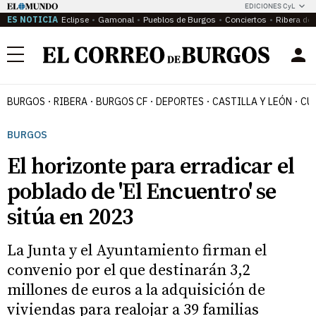
EDICIONES CyL
ES NOTICIA
Eclipse
Gamonal
Pueblos de Burgos
Conciertos
Ribera del
Menú
BURGOS
RIBERA
BURGOS CF
DEPORTES
CASTILLA Y LEÓN
CU
BURGOS
El horizonte para erradicar el
poblado de 'El Encuentro' se
sitúa en 2023
La Junta y el Ayuntamiento firman el
convenio por el que destinarán 3,2
millones de euros a la adquisición de
viviendas para realojar a 39 familias