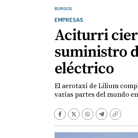
BURGOS
EMPRESAS
Aciturri cie
suministro de
eléctrico
El aerotaxi de Lilium compl
varias partes del mundo en
Facebook
Twitter
Whatsapp
Telegram
Copiar
enlace