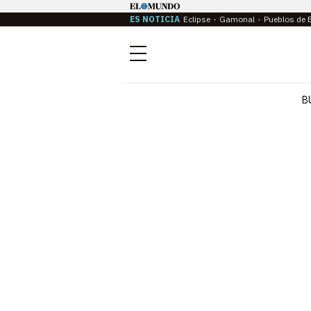
ES NOTICIA
Eclipse
Gamonal
Pueblos de 
Menú
B