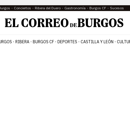
Burgos
Conciertos
Ribera del Duero
Gastronomía
Burgos CF
Sucesos
URGOS
RIBERA
BURGOS CF
DEPORTES
CASTILLA Y LEÓN
CULTU