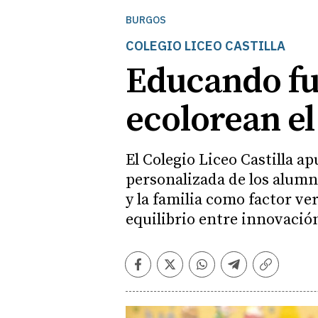
BURGOS
COLEGIO LICEO CASTILLA
Educando fu
ecolorean e
El Colegio Liceo Castilla a
personalizada de los alumn
y la familia como factor ve
equilibrio entre innovació
Facebook
Twitter
Whatsapp
Telegram
Copiar
enlace