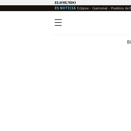
ES NOTICIA
Eclipse
Gamonal
Pueblos de 
Menú
B