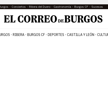
Burgos
Conciertos
Ribera del Duero
Gastronomía
Burgos CF
Sucesos
URGOS
RIBERA
BURGOS CF
DEPORTES
CASTILLA Y LEÓN
CULTU