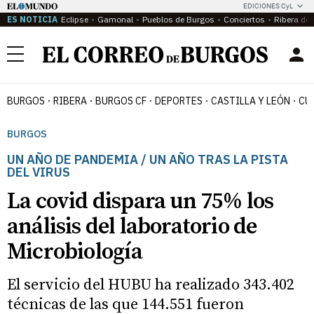
EDICIONES CyL
ES NOTICIA
Eclipse
Gamonal
Pueblos de Burgos
Conciertos
Ribera del
Menú
BURGOS
RIBERA
BURGOS CF
DEPORTES
CASTILLA Y LEÓN
CU
BURGOS
UN AÑO DE PANDEMIA / UN AÑO TRAS LA PISTA
DEL VIRUS
La covid dispara un 75% los
análisis del laboratorio de
Microbiología
El servicio del HUBU ha realizado 343.402
técnicas de las que 144.551 fueron