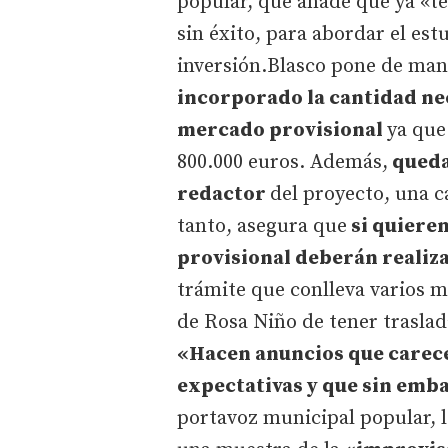
popular, que añade que ya «t
sin éxito, para abordar el est
inversión.Blasco pone de mani
incorporado la cantidad ne
mercado provisional
ya que
800.000 euros. Además,
queda
redactor
del proyecto, una c
tanto, asegura que
si quieren
provisional deberán realiz
trámite que conlleva varios me
de Rosa Niño de tener traslada
«Hacen anuncios que carec
expectativas y que sin emba
portavoz municipal popular, l