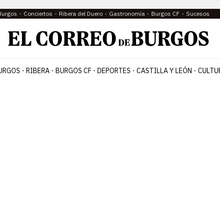
Burgos
Conciertos
Ribera del Duero
Gastronomía
Burgos CF
Sucesos
URGOS
RIBERA
BURGOS CF
DEPORTES
CASTILLA Y LEÓN
CULTU