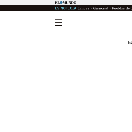
ES NOTICIA
Eclipse
Gamonal
Pueblos de 
Menú
B