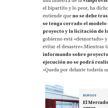
una muestra de la
«improvisa
el bipartito y lo peor, ha dic
entiende que
no se debe tras
se tenga cerrado el modelo d
proyecto y la licitación de l
gobierno está «desnortado» y
evitar el desastre».Mientras t
informando sobre proyecto b
ejecución no se podrá realiz
«Queda por delante todavía u
BURGOS
El Mercado 