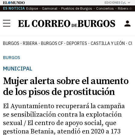
EDICIONES CyL
ES NOTICIA
Eclipse
Gamonal
Pueblos de Burgos
Conciertos
Ribera del
Menú
BURGOS
RIBERA
BURGOS CF
DEPORTES
CASTILLA Y LEÓN
CU
BURGOS
MUNICIPAL
Mujer alerta sobre el aumento
de los pisos de prostitución
El Ayuntamiento recuperará la campaña
se sensibilización contra la explotación
sexual / El centro de apoyo social, que
gestiona Betania, atendió en 2020 a 173