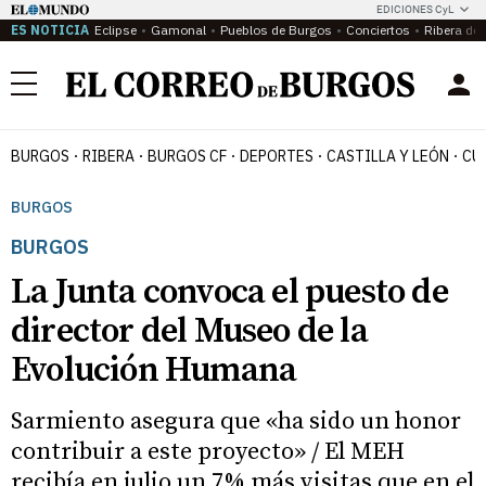
EDICIONES CyL
ES NOTICIA
Eclipse
Gamonal
Pueblos de Burgos
Conciertos
Ribera del
Menú
BURGOS
RIBERA
BURGOS CF
DEPORTES
CASTILLA Y LEÓN
CU
BURGOS
BURGOS
La Junta convoca el puesto de
director del Museo de la
Evolución Humana
Sarmiento asegura que «ha sido un honor
contribuir a este proyecto» / El MEH
recibía en julio un 7% más visitas que en el