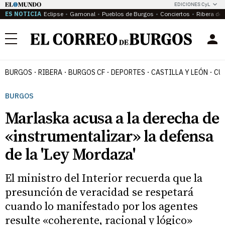
EDICIONES CyL
ES NOTICIA
Eclipse
Gamonal
Pueblos de Burgos
Conciertos
Ribera del
Menú
BURGOS
RIBERA
BURGOS CF
DEPORTES
CASTILLA Y LEÓN
CU
BURGOS
Marlaska acusa a la derecha de
«instrumentalizar» la defensa
de la 'Ley Mordaza'
El ministro del Interior recuerda que la
presunción de veracidad se respetará
cuando lo manifestado por los agentes
resulte «coherente, racional y lógico»