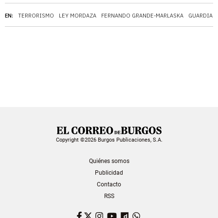
EN:
TERRORISMO
LEY MORDAZA
FERNANDO GRANDE-MARLASKA
GUARDIA C
Copyright ©2026 Burgos Publicaciones, S.A.
Quiénes somos
Publicidad
Contacto
RSS
Facebook
Twitter
Instagram
YouTube
Dailymotion
WhatsApp