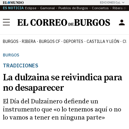
EDICIONES CyL
ES NOTICIA
Eclipse
Gamonal
Pueblos de Burgos
Conciertos
Ribera del
Menú
BURGOS
RIBERA
BURGOS CF
DEPORTES
CASTILLA Y LEÓN
CU
BURGOS
TRADICIONES
La dulzaina se reivindica para
no desaparecer
El Día del Dulzainero defiende un
instrumento que «o lo tenemos aquí o no
lo vamos a tener en ninguna parte»