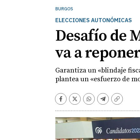
BURGOS
ELECCIONES AUTONÓMICAS
Desafío de 
va a reponer
Garantiza un
«blindaje fisc
plantea un «esfuerzo de mo
Facebook
Twitter
Whatsapp
Telegram
Copiar
enlace