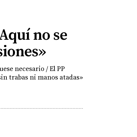
Aquí no se
siones»
fuese necesario / El PP
sin trabas ni manos atadas»