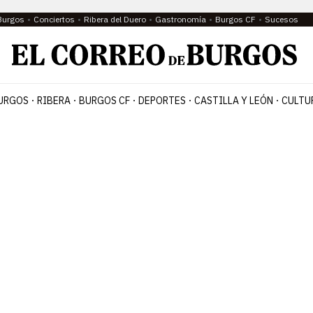
Burgos
Conciertos
Ribera del Duero
Gastronomía
Burgos CF
Sucesos
URGOS
RIBERA
BURGOS CF
DEPORTES
CASTILLA Y LEÓN
CULTU