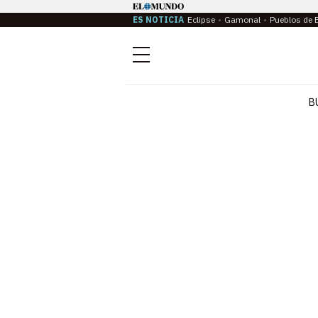
ES NOTICIA
Eclipse
Gamonal
Pueblos de 
Menú
B