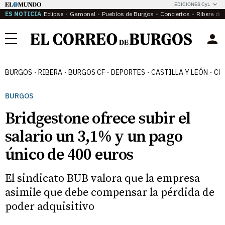
EDICIONES CyL
ES NOTICIA
Eclipse
Gamonal
Pueblos de Burgos
Conciertos
Ribera del
Menú
BURGOS
RIBERA
BURGOS CF
DEPORTES
CASTILLA Y LEÓN
CU
BURGOS
Bridgestone ofrece subir el
salario un 3,1% y un pago
único de 400 euros
El sindicato BUB valora que la empresa
asimile que debe compensar la pérdida de
poder adquisitivo