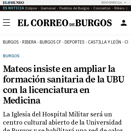
EDICIONES CyL
ES NOTICIA
Eclipse
Gamonal
Pueblos de Burgos
Conciertos
Ribera del
Menú
BURGOS
RIBERA
BURGOS CF
DEPORTES
CASTILLA Y LEÓN
CU
BURGOS
Mateos insiste en ampliar la
formación sanitaria de la UBU
con la licenciatura en
Medicina
La Iglesia del Hospital Militar será un
centro cultural abierto de la Universidad
de Burgos y se habilitará una red de calor