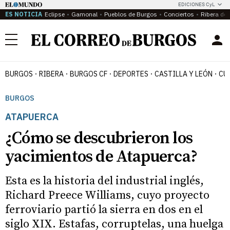
EDICIONES CyL
ES NOTICIA
Eclipse
Gamonal
Pueblos de Burgos
Conciertos
Ribera del
Menú
BURGOS
RIBERA
BURGOS CF
DEPORTES
CASTILLA Y LEÓN
CU
BURGOS
ATAPUERCA
¿Cómo se descubrieron los
yacimientos de Atapuerca?
Esta es la historia del industrial inglés,
Richard Preece Williams, cuyo proyecto
ferroviario partió la sierra en dos en el
siglo XIX. Estafas, corruptelas, una huelga