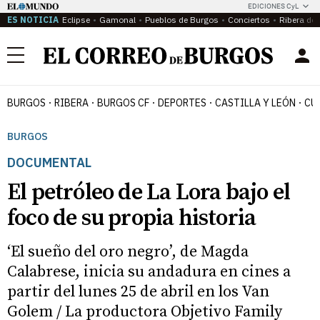
EDICIONES CyL
ES NOTICIA
Eclipse
Gamonal
Pueblos de Burgos
Conciertos
Ribera del
Menú
BURGOS
RIBERA
BURGOS CF
DEPORTES
CASTILLA Y LEÓN
CU
BURGOS
DOCUMENTAL
El petróleo de La Lora bajo el
foco de su propia historia
‘El sueño del oro negro’, de Magda
Calabrese, inicia su andadura en cines a
partir del lunes 25 de abril en los Van
Golem / La productora Objetivo Family